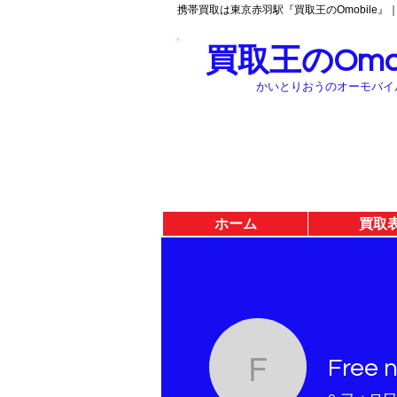
携帯買取は東京赤羽駅『買取王のOmobile』
買取王のOmob
かいとりおうのオーモバイ
ホーム
買取
Free 
Free no d