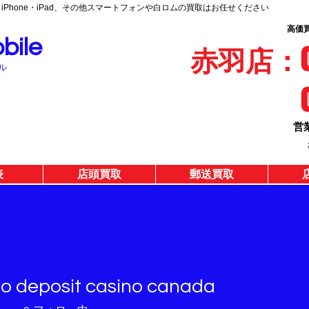
｜iPhone・iPad、その他スマートフォンや白ロムの買取はお任せください
高価
ile
赤羽店：03-
ル
営
表
店頭買取
郵送買取
no deposit casino canada
eposit casino canada