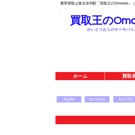
携帯買取は東京赤羽駅『買取王のOmobile』
買取王のOmob
かいとりおうのオーモバイ
ホーム
買取
Apple
docomo
AU/UQ