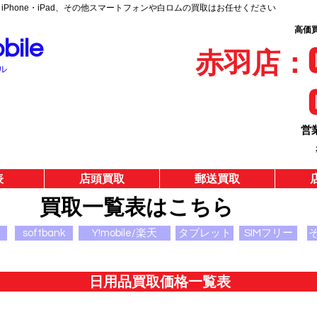
｜iPhone・iPad、その他スマートフォンや白ロムの買取はお任せください
高価
ile
赤羽店：03-
ル
営
表
店頭買取
郵送買取
買取一覧表はこちら
softbank
Y!mobile/楽天
タブレット
SIMフリー
日用品買取価格一覧表