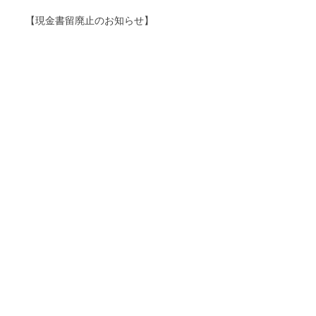
【現金書留廃止のお知らせ】
秋葉原店閉店のお知らせ
【年末年始休業のお知らせ】
営業時間と郵送買取の送り先変更のお知らせ